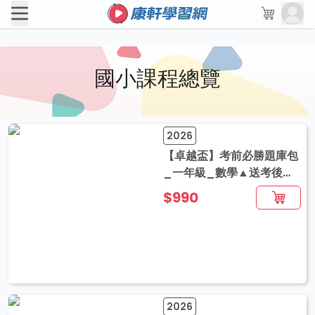
國小課程總覽
2026
【卓越盃】考前必勝題庫包
_一年級_數學▲送考後影
音解題
$990
2026