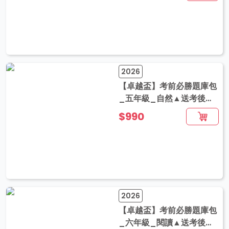
2026
【卓越盃】考前必勝題庫包
_五年級_自然▲送考後影
音解題
$990
2026
【卓越盃】考前必勝題庫包
_六年級_閱讀▲送考後影