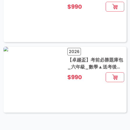
音解題
$990
2026
【卓越盃】考前必勝題庫包
_六年級_數學▲送考後影
音解題
$990