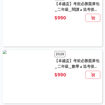
【卓越盃】考前必勝題庫包
_二年級_閱讀▲送考後影
音解題
$990
2026
【卓越盃】考前必勝題庫包
_二年級_數學▲送考後影
音解題
$990