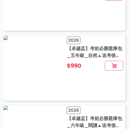
2026
【卓越盃】考前必勝題庫包
_五年級_自然▲送考後影
音解題
$990
2026
【卓越盃】考前必勝題庫包
_六年級_閱讀▲送考後影