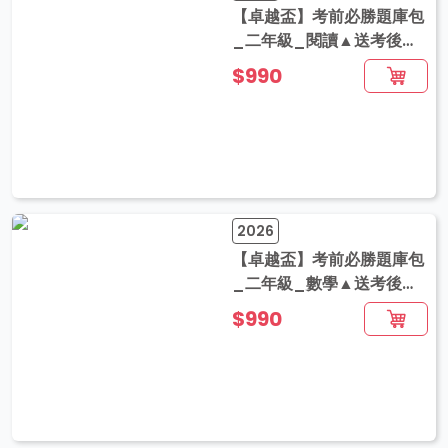
【卓越盃】考前必勝題庫包
_二年級_閱讀▲送考後影
音解題
$990
2026
【卓越盃】考前必勝題庫包
_二年級_數學▲送考後影
音解題
$990