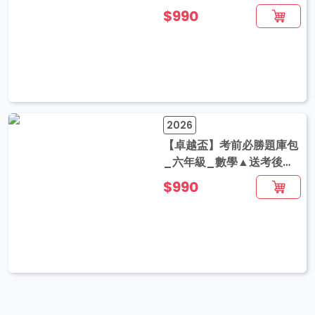
音解題
$990
2026
【卓越盃】考前必勝題庫包
_六年級_數學▲送考後影
音解題
$990