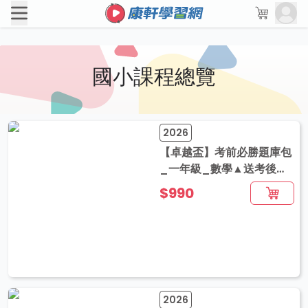
國小課程總覽
2026
【卓越盃】考前必勝題庫包
_一年級_數學▲送考後影
音解題
$990
2026