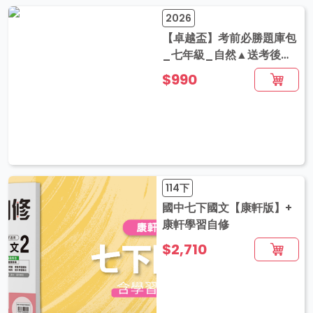
2026
【卓越盃】考前必勝題庫包
_七年級_自然▲送考後影
音解題
$990
114下
國中七下國文【康軒版】+
康軒學習自修
$2,710