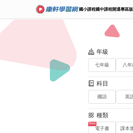
國小課程
國中課程
開通專區
版
年級
七年級
八年
科目
國語
英
種類
電子書
課本