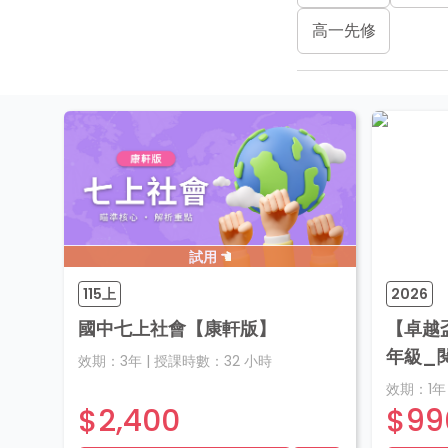
高一先修
試用
115上
2026
國中七上社會【康軒版】
【卓越
年級_
效期：
3年
|
授課時數：
32
小時
效期：
1年
$2,400
$99