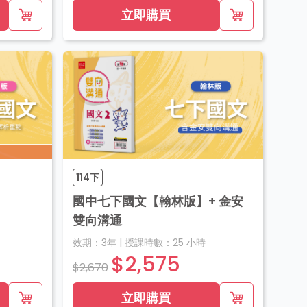
立即購買
114下
國中七下國文【翰林版】+ 金安
雙向溝通
效期：
3年
|
授課時數：
25
小時
$2,575
$2,670
立即購買