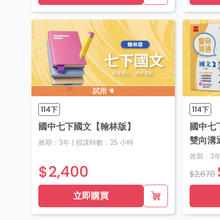
試用
114下
114下
國中七下國文【翰林版】
國中七
雙向溝
效期：
3年
|
授課時數：
25
小時
效期：
3
$2,400
$2,670
立即購買