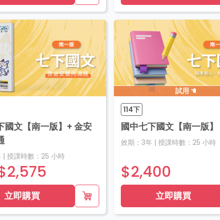
試用
114下
下國文【南一版】+ 金安
國中七下國文【南一版】
通
效期：
3年
|
授課時數：
25
小時
年
|
授課時數：
25
小時
$2,575
$2,400
立即購買
立即購買