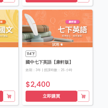
試用
114下
國中七下英語【康軒版】
效期：
3年
|
授課時數：
25
小時
$2,400
立即購買