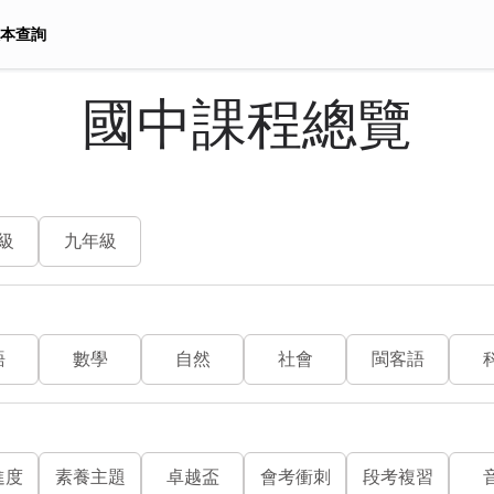
本查詢
國中課程總覽
級
九年級
語
數學
自然
社會
閩客語
進度
素養主題
卓越盃
會考衝刺
段考複習