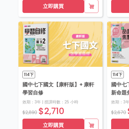
立即購買
114下
114下
國中七下國文【康軒版】+ 康軒
國中七
學習自修
新命題
效期：
3年
|
授課時數：
25
小時
效期：
3
$2,710
$2,890
$2,670
立即購買