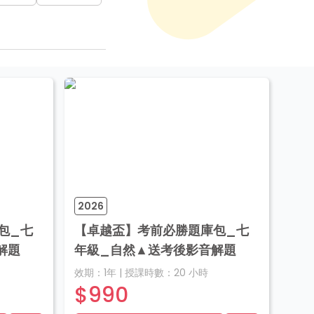
2026
包_七
【卓越盃】考前必勝題庫包_七
解題
年級_自然▲送考後影音解題
效期：
1年
|
授課時數：
20
小時
$990