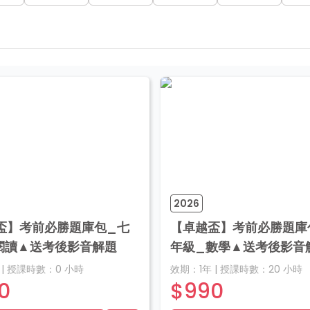
2026
盃】考前必勝題庫包_七
【卓越盃】考前必勝題庫
閱讀▲送考後影音解題
年級_數學▲送考後影音
|
授課時數：
0
小時
效期：
1年
|
授課時數：
20
小時
0
$990