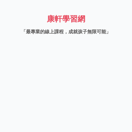
康軒學習網
「最專業的線上課程，成就孩子無限可能」
緊貼
多元
課綱
課程
 專業辦學