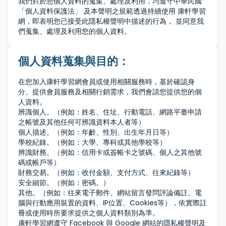
我們對於您個人資料的蒐集、處理及利用，均遵守中華民國
「個人資料保護法」 及本聲明之規範透過持續使用 康軒學習
網，即表明您已接受此隱私權聲明中描述的行為， 並同意我
們蒐集、處理及利用您的個人資料。
個人資料蒐集與目的：
在您加入康軒學習網會員或使用相關服務時，基於確認身
分、提供會員服務及相關行銷需求，我們會請您提供您的個
人資料。
辨識個人。（例如：姓名、住址、行動電話、網路平臺申請
之帳號及其他任何可辨識資料本人者等）
個人描述。（例如：年齡、性別、出生年月日等）
學校紀錄。（例如：大學、專科或其他學校等）
辨識財務。（例如：信用卡或簽帳卡之號碼、個人之其他號
碼或帳戶等）
財務交易。（例如：收付金額、支付方式、往來紀錄等）
安全細節。（例如：密碼。）
其他。（例如：往來電子郵件、網站留言發問評論備註、電
腦與行動應用裝置的資料、IP位置、Cookies等），依實際註
冊或使用時所要求提供之個人資料類別為準。
康軒學習網遵守 Facebook 與 Google 網站的隱私權聲明及