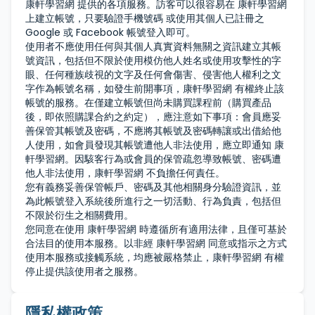
康軒學習網 提供的各項服務。訪客可以很容易在 康軒學習網
上建立帳號，只要驗證手機號碼 或使用其個人已註冊之
Google 或 Facebook 帳號登入即可。
使用者不應使用任何與其個人真實資料無關之資訊建立其帳
號資訊，包括但不限於使用模仿他人姓名或使用攻擊性的字
眼、任何種族歧視的文字及任何會傷害、侵害他人權利之文
字作為帳號名稱，如發生前開事項，康軒學習網 有權終止該
帳號的服務。在僅建立帳號但尚未購買課程前（購買產品
後，即依照購課合約之約定），應注意如下事項：會員應妥
善保管其帳號及密碼，不應將其帳號及密碼轉讓或出借給他
人使用，如會員發現其帳號遭他人非法使用，應立即通知 康
軒學習網。因駭客行為或會員的保管疏忽導致帳號、密碼遭
他人非法使用，康軒學習網 不負擔任何責任。
您有義務妥善保管帳戶、密碼及其他相關身分驗證資訊，並
為此帳號登入系統後所進行之一切活動、行為負責，包括但
不限於衍生之相關費用。
您同意在使用 康軒學習網 時遵循所有適用法律，且僅可基於
合法目的使用本服務。以非經 康軒學習網 同意或指示之方式
使用本服務或接觸系統，均應被嚴格禁止，康軒學習網 有權
停止提供該使用者之服務。
隱私權政策