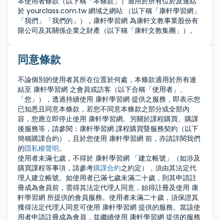
本使用者條款（以下稱「本條款」）適用於所有位於及連結
於 yourclass.com.tw 網域之網站 （以下稱「康軒學習網」
「我們」「我們的」），康軒學習網 為康軒文教事業股份有
限公司及其關係企業之財產（以下稱「康軒文教集團」）。
同意條款
不論個別的使用者其所在位置於何處，本條款適用於所有連
結至 康軒學習網 之會員或訪客（以下合稱「使用者」、
「您」），透過持續使用 康軒學習網 提供之服務，即表示您
已知悉且同意本條款，若您不同意本條款之部分或全部內
容，您應立即停止使用 康軒學習網。另關於課程購買、購課
後服務等，請參閱：康軒學習網 課程購買暨服務契約（以下
簡稱購課合約），且於您使用 康軒學習網 前，亦請詳閱我們
的
隱私權聲明
。
使用者未滿七歲，不得於 康軒學習網 「建立帳號」（如涉及
購買課程等事項，請參考
購課合約
之約定），須由其法定代
理人建立帳號。如使用者已滿七歲未滿二十歲，則其申請註
冊成為會員前，需得其法定代理人同意，始得註冊及使用 康
軒學習網 所提供的會員服務。使用者未滿二十歲，須保證其
獲得法定代理人同意可使用 康軒學習網 提供的服務。當該使
用者申請註冊成為會員，並繼續使用 康軒學習網 提供的服務