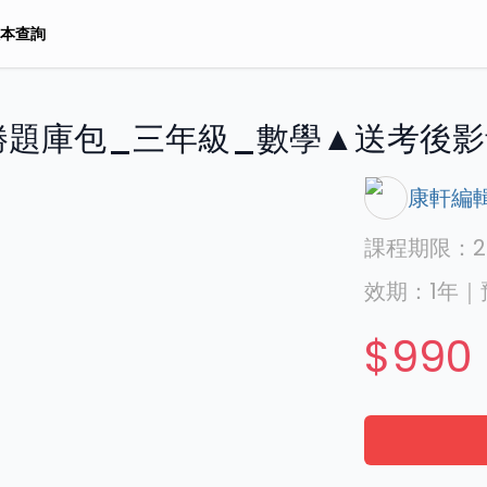
本查詢
勝題庫包_三年級_數學▲送考後影
康軒編
課程期限：
2
效期：
1年
｜
$990