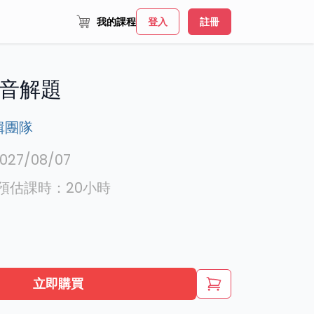
我的課程
登入
註冊
音解題
輯團隊
027/08/07
預估課時：
20
小時
立即購買