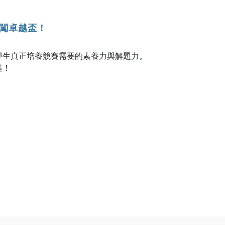
勇闖卓越盃！
學生真正培養競賽需要的素養力與解題力。
基！