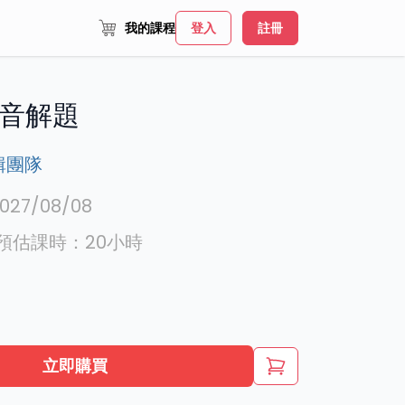
我的課程
登入
註冊
音解題
輯團隊
027/08/08
預估課時：
20
小時
立即購買