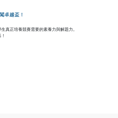
勇闖卓越盃！
學生真正培養競賽需要的素養力與解題力。
基！