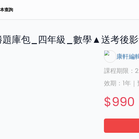
本查詢
勝題庫包_四年級_數學▲送考後影
康軒編
課程期限：
2
效期：
1年
｜
$990