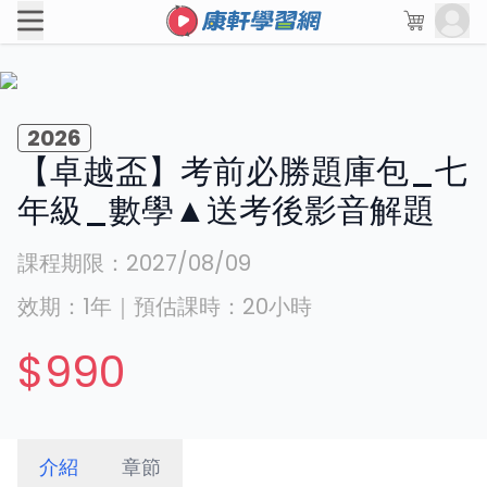
2026
【卓越盃】考前必勝題庫包_七
年級_數學▲送考後影音解題
課程期限：
2027/08/09
效期：
1年
｜
預估課時：
20
小時
$990
介紹
章節