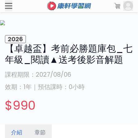
2026
【卓越盃】考前必勝題庫包_七
年級_閱讀▲送考後影音解題
課程期限：
2027/08/06
效期：
1年
｜
預估課時：
0
小時
$990
介紹
章節