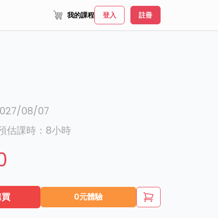
我的課程
登入
註冊
027/08/07
預估課時：
8
小時
0
購買
0元體驗