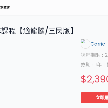
本查詢
課程【適龍騰/三民版】
Carrie
課程期限：
2
效期：
1年
｜
$2,39
立即