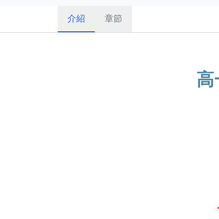
介紹
章節
高