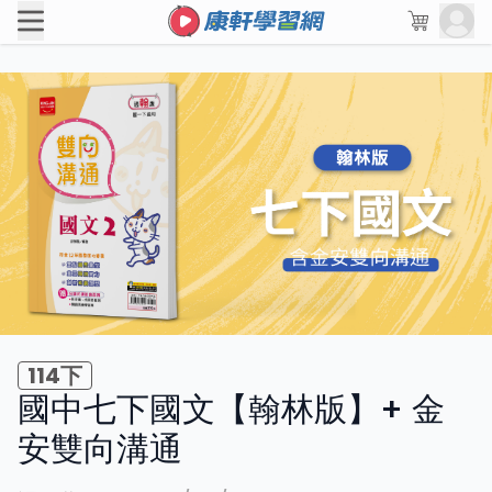
114下
國中七下國文【翰林版】+ 金
安雙向溝通