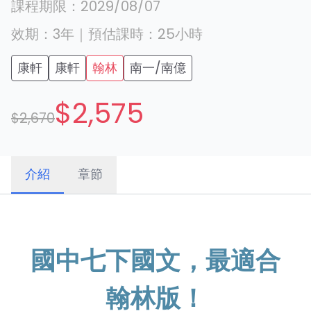
課程期限：
2029/08/07
效期：
3年
｜
預估課時：
25
小時
康軒
康軒
翰林
南一/南億
$2,575
$2,670
介紹
章節
國中七下國文，最適合
翰林版！